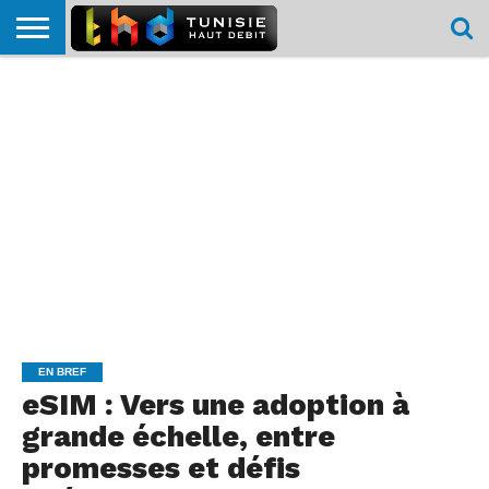
HOME
L’ACTUTHD
EN
PODCASTS
TEST
COMPARATIF
CARTE DE
CONTACT
BREF
DÉBIT
DÉBIT
COUVERTURE
MOBILE
MOBILE
EN BREF
eSIM : Vers une adoption à
grande échelle, entre
promesses et défis