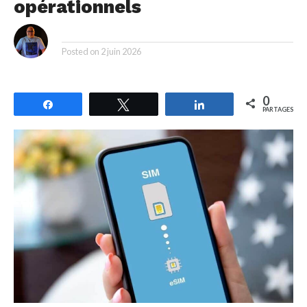
opérationnels
By
Posted on
2 juin 2026
0
Partagez
Tweetez
Partagez
PARTAGES