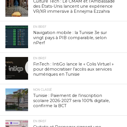
Culture Tech : Le CMAM et l’Ambassade
des États-Unis lancent une expérience
VR/XR immersive à Ennejma Ezzahra
EN BREF
Navigation mobile : la Tunisie 3e sur
vingt pays à PIB comparable, selon
nPerf
EN BREF
FinTech : IntiGo lance le « Colis Virtuel »
pour démocratiser l’accès aux services
numériques en Tunisie
NON CLASSÉ
Tunisie : Paiement de l’inscription
scolaire 2026-2027 sera 100% digitale,
confirme la BCT
EN BREF