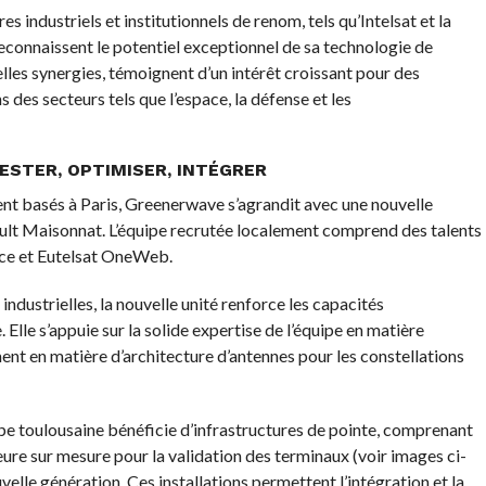
 industriels et institutionnels de renom, tels qu’Intelsat et la
econnaissent le potentiel exceptionnel de sa technologie de
lles synergies, témoignent d’un intérêt croissant pour des
 des secteurs tels que l’espace, la défense et les
ESTER, OPTIMISER, INTÉGRER
nt basés à Paris, Greenerwave s’agrandit avec une nouvelle
ault Maisonnat. L’équipe recrutée localement comprend des talents
ace et Eutelsat OneWeb.
industrielles, la nouvelle unité renforce les capacités
lle s’appuie sur la solide expertise de l’équipe en matière
t en matière d’architecture d’antennes pour les constellations
uipe toulousaine bénéficie d’infrastructures de pointe, comprenant
ure sur mesure pour la validation des terminaux (voir images ci-
elle génération. Ces installations permettent l’intégration et la