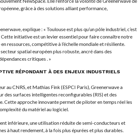
 mouvement NewSpace. Elle renforce la volonté de Greenerwave de
ropéenne, grâce à des solutions alliant performance,
rwave, explique : « Toulouse est plus qu’un pôle industriel, c’est
 Cette initiative est un levier essentiel pour faire connaître notre
 ressources, compétitive à l’échelle mondiale et résiliente.
n secteur spatial européen plus robuste, ancré dans des
dépendances critiques . »
PTIVE RÉPONDANT À DES ENJEUX INDUSTRIELS
ur au CNRS, et Mathias Fink (ESPCI Paris), Greenerwave a
 des surfaces intelligentes reconfigurables (RIS) et des
e. Cette approche innovante permet de piloter en temps réel les
omplexité du matériel au logiciel.
t inférieure, une utilisation réduite de semi-conducteurs et
es à haut rendement, à la fois plus épurées et plus durables.