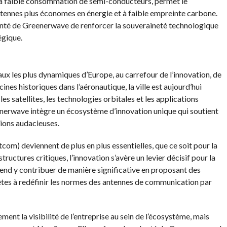
et à faible consommation de semi-conducteurs, permet le
tennes plus économes en énergie et à faible empreinte carbone.
onté de Greenerwave de renforcer la souveraineté technologique
gique.
ux les plus dynamiques d’Europe, au carrefour de l’innovation, de
cines historiques dans l’aéronautique, la ville est aujourd’hui
 satellites, les technologies orbitales et les applications
eenerwave intègre un écosystème d’innovation unique qui soutient
tions audacieuses.
com) deviennent de plus en plus essentielles, que ce soit pour la
tructures critiques, l’innovation s’avère un levier décisif pour la
nd y contribuer de manière significative en proposant des
êtes à redéfinir les normes des antennes de communication par
ent la visibilité de l’entreprise au sein de l’écosystème, mais