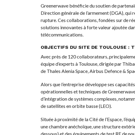
Greenerwave bénéficie du soutien de partenaires
Direction générale de l’armement (DGA), qui r
rupture. Ces collaborations, fondées sur de rée
solutions innovantes à forte valeur ajoutée dans
télécommunications.
OBJECTIFS DU SITE DE TOULOUSE : T
Avec près de 120 collaborateurs, principaleme
équipe d’experts à Toulouse, dirigée par Thib
de Thales Alenia Space, Airbus Defence & Sp
Alors que l’entreprise développe ses capacités 
opérationnelles et techniques de Greenerwave. E
d’intégration de systèmes complexes, notammen
de satellites en orbite basse (LEO).
Située à proximité de la Cité de l’Espace, l’éq
une chambre anéchoïque, une structure extérie
dessous) et des équipements de test RF de nouv