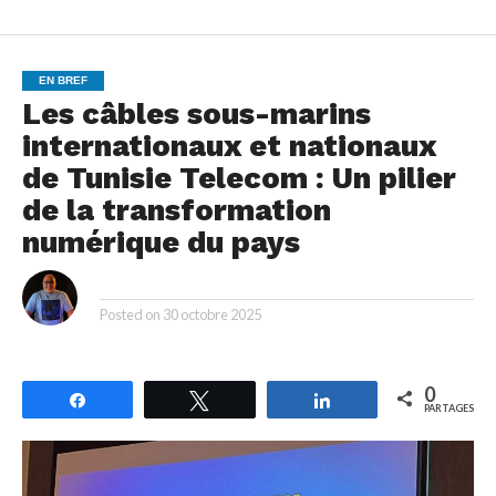
EN BREF
Les câbles sous-marins
internationaux et nationaux
de Tunisie Telecom : Un pilier
de la transformation
numérique du pays
By
Posted on
30 octobre 2025
0
Partagez
Tweetez
Partagez
PARTAGES