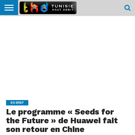
HOME
L’ACTUTHD
EN
PODCASTS
TEST
COMPARATIF
CARTE DE
CONTACT
BREF
DÉBIT
DÉBIT
COUVERTURE
MOBILE
MOBILE
EN BREF
Le programme « Seeds for
the Future » de Huawei fait
son retour en Chine