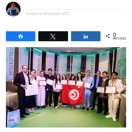
By
Posted on
30 octobre 2025
0
Partagez
Tweetez
Partagez
PARTAGES