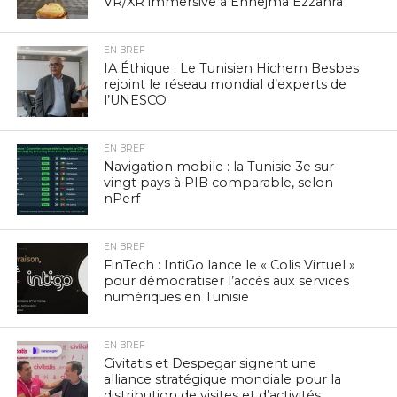
VR/XR immersive à Ennejma Ezzahra
EN BREF
IA Éthique : Le Tunisien Hichem Besbes
rejoint le réseau mondial d’experts de
l’UNESCO
EN BREF
Navigation mobile : la Tunisie 3e sur
vingt pays à PIB comparable, selon
nPerf
EN BREF
FinTech : IntiGo lance le « Colis Virtuel »
pour démocratiser l’accès aux services
numériques en Tunisie
EN BREF
Civitatis et Despegar signent une
alliance stratégique mondiale pour la
distribution de visites et d’activités