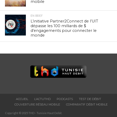
mobile
EN BREF
L’initiative Partner2Connect de l’UIT
dépasse les 100 milliards de $
d’engagements pour connecter le
monde
ACCUEIL
L’ACTUTHD
PODCASTS
TEST DE DÉBIT
COUVERTURE RÉSEAU MOBILE
COMPARATIF DÉBIT MOBILE
Copyright © 2025 THD - Tunisie Haut Debit.