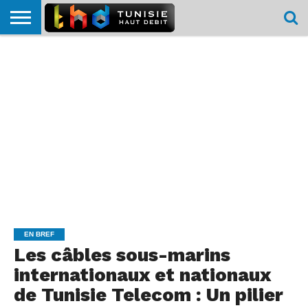
HOME
L’ACTUTHD
EN
PODCASTS
TEST
COMPARATIF
CARTE DE
CONTACT
BREF
DÉBIT
DÉBIT
COUVERTURE
MOBILE
MOBILE
EN BREF
Les câbles sous-marins
internationaux et nationaux
de Tunisie Telecom : Un pilier