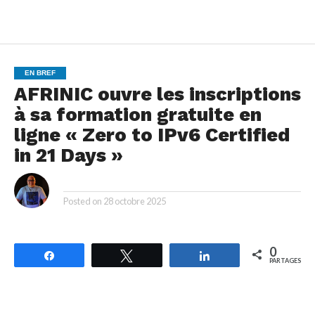
EN BREF
AFRINIC ouvre les inscriptions
à sa formation gratuite en
ligne « Zero to IPv6 Certified
in 21 Days »
By
Posted on
28 octobre 2025
0
Partagez
Tweetez
Partagez
PARTAGES