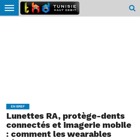
HOME
L’ACTUTHD
EN
PODCASTS
TEST
COMPARATIF
CARTE DE
CONTACT
BREF
DÉBIT
DÉBIT
COUVERTURE
MOBILE
MOBILE
EN BREF
Lunettes RA, protège-dents
connectés et imagerie mobile
: comment les wearables