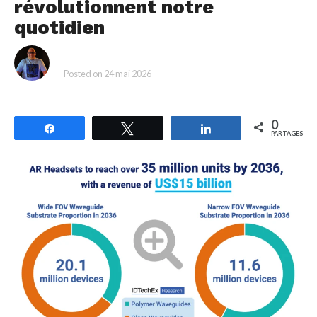
révolutionnent notre
quotidien
By
Posted on
24 mai 2026
0
Partagez
Tweetez
Partagez
PARTAGES