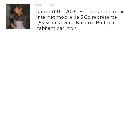
L'ACTUTHD
Rapport UIT 2025 : En Tunisie, un forfait
Internet mobile de 5 Go représente
1,53 % du Revenu National Brut par
habitant par mois
EN BREF
Marc Murtra : «La souveraineté
européenne exige de simplifier la
réglementation, de développer nos
propres technologies et d’accepter le
risque d’échec»
EN BREF
Zenith Technology, LEADER en Tunisie,
présente ses solutions photovoltaïques
au BIG 5 Green Africa 2026
EN BREF
Culture Tech : Le CMAM et l’Ambassade
des États-Unis lancent une expérience
VR/XR immersive à Ennejma Ezzahra