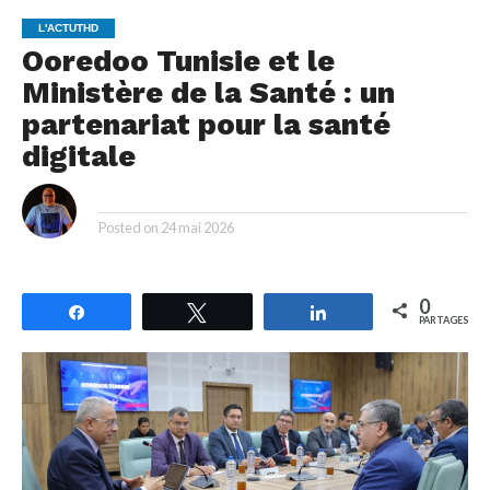
L'ACTUTHD
Ooredoo Tunisie et le
Ministère de la Santé : un
partenariat pour la santé
digitale
By
Posted on
24 mai 2026
0
Partagez
Tweetez
Partagez
PARTAGES