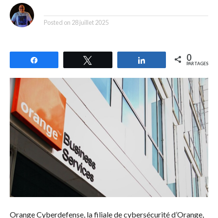
By
Posted on
28 juillet 2025
0
Partagez
Tweetez
Partagez
PARTAGES
Orange Cyberdefense, la filiale de cybersécurité d’Orange,