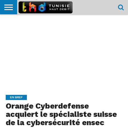
HOME
L’ACTUTHD
EN
PODCASTS
TEST
COMPARATIF
CARTE DE
CONTACT
BREF
DÉBIT
DÉBIT
COUVERTURE
MOBILE
MOBILE
EN BREF
Orange Cyberdefense
acquiert le spécialiste suisse
de la cybersécurité ensec