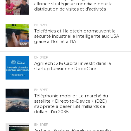
alliance stratégique mondiale pour la
distribution de visites et d’activités
EN BREF
Telefónica et Halotech promeuvent la
sécurité industrielle intelligente aux USA
grâce à l’IoT et à l’IA
EN BREF
AgriTech : 216 Capital investit dans la
startup tunisienne RoboCare
EN BREF
Téléphonie mobile : Le marché du
satellite « Direct-to-Device » (D2D)
s’apprête à peser 138 milliards de
dollars d’ici 2035
EN BREF
AgTech : Seabex dévoile sa nouvelle