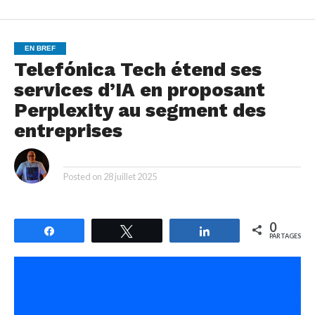
EN BREF
Telefónica Tech étend ses
services d’IA en proposant
Perplexity au segment des
entreprises
By
Posted on
28 juillet 2025
0
Partagez
Tweetez
Partagez
PARTAGES