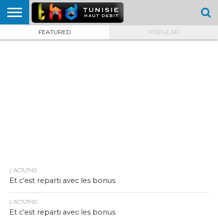
FEATURED
POPULAR
HOME
L’ACTUTHD
EN
PODCASTS
TEST
COMPARATIF
CARTE DE
CONTACT
BREF
DÉBIT
DÉBIT
COUVERTURE
MOBILE
MOBILE
L'ACTUTHD
Et c’est reparti avec les bonus
L'ACTUTHD
Et c’est reparti avec les bonus