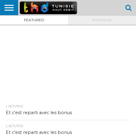
FEATURED
POPULAR
HOME
L’ACTUTHD
EN
PODCASTS
TEST
COMPARATIF
CARTE DE
CONTACT
BREF
DÉBIT
DÉBIT
COUVERTURE
MOBILE
MOBILE
L'ACTUTHD
Et c’est reparti avec les bonus
L'ACTUTHD
Et c’est reparti avec les bonus