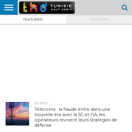
FEATURED
POPULAR
HOME
L’ACTUTHD
EN
PODCASTS
TEST
COMPARATIF
CARTE DE
CONTACT
BREF
DÉBIT
DÉBIT
COUVERTURE
MOBILE
MOBILE
EN BREF
Télécoms : la fraude entre dans une
nouvelle ère avec la 5G et l’IA, les
opérateurs revoient leurs stratégies de
défense