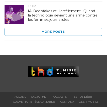
EN BREF
IA, Deepfakes et Harcèlement : Quand
la technologie devient une arme contre
les femmes journalistes
MORE POSTS
ACCUEIL
L’ACTUTHD
PODCASTS
TEST DE DÉBIT
COUVERTURE RÉSEAU MOBILE
COMPARATIF DÉBIT MOBILE