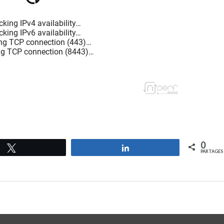
0
Tweetez
Partagez
PARTAGES