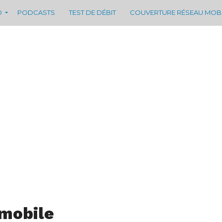
D
PODCASTS
TEST DE DÉBIT
COUVERTURE RÉSEAU MOB
 mobile