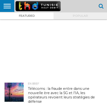
FEATURED
POPULAR
HOME
L’ACTUTHD
EN
PODCASTS
TEST
COMPARATIF
CARTE DE
CONTACT
BREF
DÉBIT
DÉBIT
COUVERTURE
MOBILE
MOBILE
EN BREF
Télécoms : la fraude entre dans une
nouvelle ère avec la 5G et l’IA, les
opérateurs revoient leurs stratégies de
défense