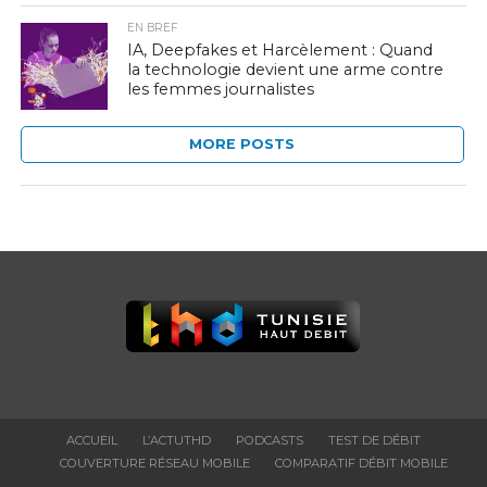
EN BREF
IA, Deepfakes et Harcèlement : Quand
la technologie devient une arme contre
les femmes journalistes
MORE POSTS
ACCUEIL
L’ACTUTHD
PODCASTS
TEST DE DÉBIT
COUVERTURE RÉSEAU MOBILE
COMPARATIF DÉBIT MOBILE