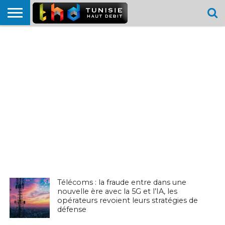
HOME
L’ACTUTHD
EN
PODCASTS
TEST
COMPARATIF
CARTE DE
CONTACT
BREF
DÉBIT
DÉBIT
COUVERTURE
MOBILE
MOBILE
Télécoms : la fraude entre dans une
nouvelle ère avec la 5G et l’IA, les
EN BREF
opérateurs revoient leurs stratégies de
défense