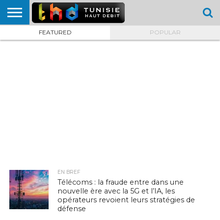
FEATURED
POPULAR
HOME
L’ACTUTHD
EN
PODCASTS
TEST
COMPARATIF
CARTE DE
CONTACT
BREF
DÉBIT
DÉBIT
COUVERTURE
MOBILE
MOBILE
EN BREF
Télécoms : la fraude entre dans une
nouvelle ère avec la 5G et l’IA, les
opérateurs revoient leurs stratégies de
défense