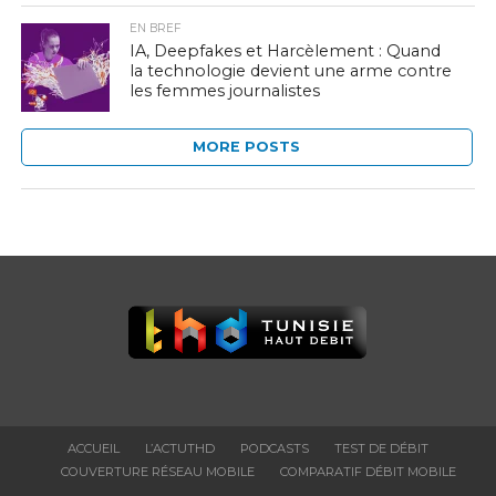
EN BREF
IA, Deepfakes et Harcèlement : Quand
la technologie devient une arme contre
les femmes journalistes
MORE POSTS
ACCUEIL
L’ACTUTHD
PODCASTS
TEST DE DÉBIT
COUVERTURE RÉSEAU MOBILE
COMPARATIF DÉBIT MOBILE