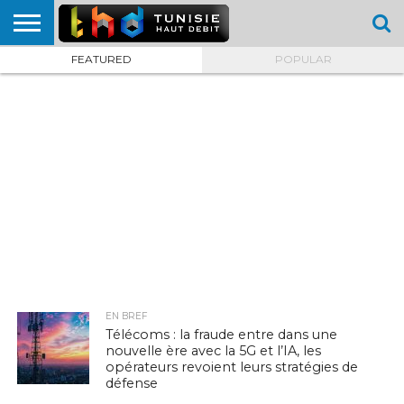
FEATURED
POPULAR
HOME
L’ACTUTHD
EN
PODCASTS
TEST
COMPARATIF
CARTE DE
CONTACT
BREF
DÉBIT
DÉBIT
COUVERTURE
MOBILE
MOBILE
EN BREF
Télécoms : la fraude entre dans une
nouvelle ère avec la 5G et l’IA, les
opérateurs revoient leurs stratégies de
défense