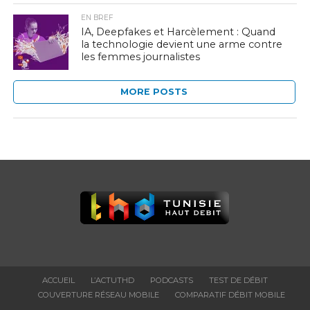
EN BREF
IA, Deepfakes et Harcèlement : Quand
la technologie devient une arme contre
les femmes journalistes
MORE POSTS
ACCUEIL
L’ACTUTHD
PODCASTS
TEST DE DÉBIT
COUVERTURE RÉSEAU MOBILE
COMPARATIF DÉBIT MOBILE