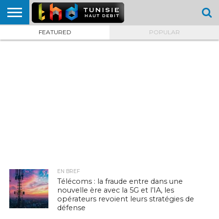
FEATURED
POPULAR
HOME
L’ACTUTHD
EN
PODCASTS
TEST
COMPARATIF
CARTE DE
CONTACT
BREF
DÉBIT
DÉBIT
COUVERTURE
MOBILE
MOBILE
EN BREF
Télécoms : la fraude entre dans une
nouvelle ère avec la 5G et l’IA, les
opérateurs revoient leurs stratégies de
défense