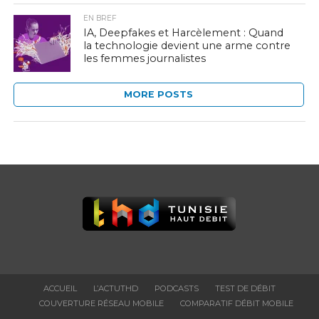
EN BREF
IA, Deepfakes et Harcèlement : Quand
la technologie devient une arme contre
les femmes journalistes
MORE POSTS
ACCUEIL
L’ACTUTHD
PODCASTS
TEST DE DÉBIT
COUVERTURE RÉSEAU MOBILE
COMPARATIF DÉBIT MOBILE