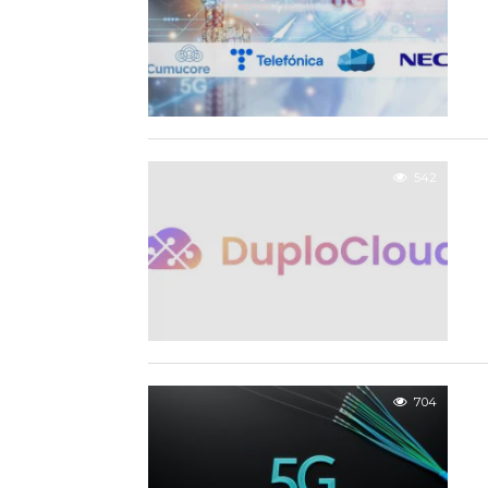
542
704