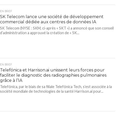
EN BREF
SK Telecom lance une société de développement
commercial dédiée aux centres de données IA
SK Telecom (NYSE : SKM, ci-après « SKT ») a annoncé que son conseil
d’administration a approuvé la création de « SK...
EN BREF
Telefónica et Harrison.ai unissent leurs forces pour
faciliter le diagnostic des radiographies pulmonaires
grâce à l’IA
Telefónica, par le biais de sa filiale Telefónica Tech, s’est associée à la
société mondiale de technologies de la santé Harrison.ai pour...