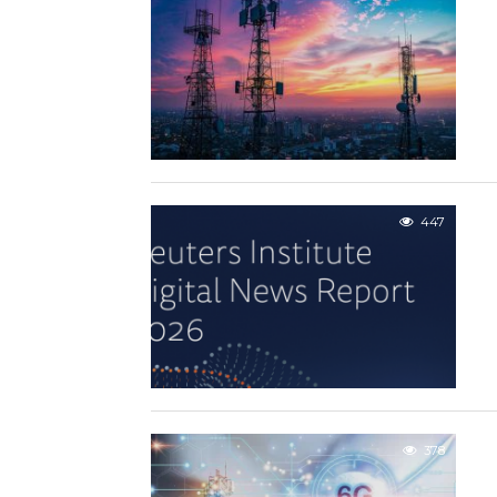
447
378