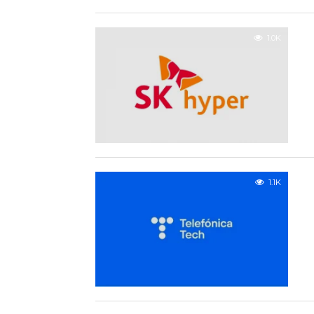
1.0K
1.1K