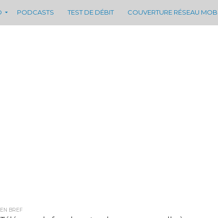
D
PODCASTS
TEST DE DÉBIT
COUVERTURE RÉSEAU MOB
EN BREF