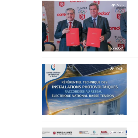
726
10.0K
4.9K