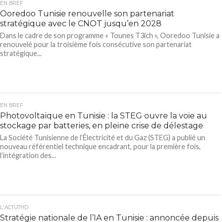
EN BREF
Ooredoo Tunisie renouvelle son partenariat
stratégique avec le CNOT jusqu’en 2028
Dans le cadre de son programme « Tounes T3ich », Ooredoo Tunisie a
renouvelé pour la troisième fois consécutive son partenariat
stratégique...
EN BREF
Photovoltaïque en Tunisie : la STEG ouvre la voie au
stockage par batteries, en pleine crise de délestage
La Société Tunisienne de l’Électricité et du Gaz (STEG) a publié un
nouveau référentiel technique encadrant, pour la première fois,
l’intégration des...
L'ACTUTHD
Stratégie nationale de l’IA en Tunisie : annoncée depuis