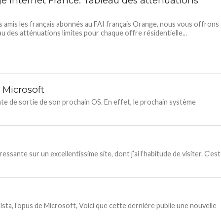
e Internet France: Tableau des atténuations
 amis les français abonnés au FAI français Orange, nous vous offrons
au des atténuations limites pour chaque offre résidentielle...
 Microsoft
date de sortie de son prochain OS. En effet, le prochain système
essante sur un excellentissime site, dont j’ai l’habitude de visiter. C’est
ista, l’opus de Microsoft, Voici que cette dernière publie une nouvelle