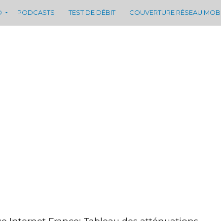
D
PODCASTS
TEST DE DÉBIT
COUVERTURE RÉSEAU MOB