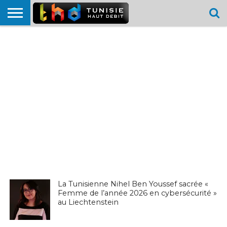
HOME
L’ACTUTHD
EN
PODCASTS
TEST
COMPARATIF
CARTE DE
CONTACT
BREF
DÉBIT
DÉBIT
COUVERTURE
MOBILE
MOBILE
La Tunisienne Nihel Ben Youssef sacrée «
Femme de l’année 2026 en cybersécurité »
EN BREF
au Liechtenstein