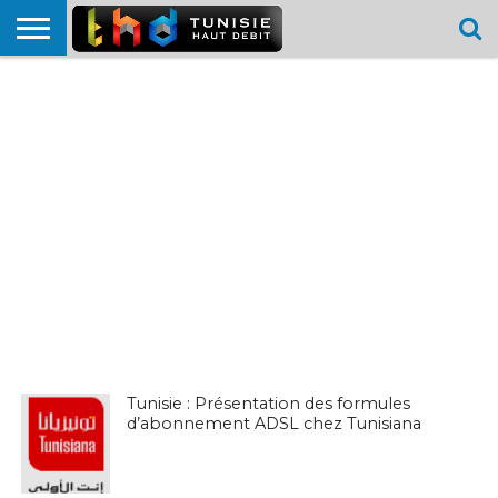
HOME
L’ACTUTHD
EN
PODCASTS
TEST
COMPARATIF
CARTE DE
CONTACT
BREF
DÉBIT
DÉBIT
COUVERTURE
MOBILE
MOBILE
Tunisie : Présentation des formules
d’abonnement ADSL chez Tunisiana
EN BREF