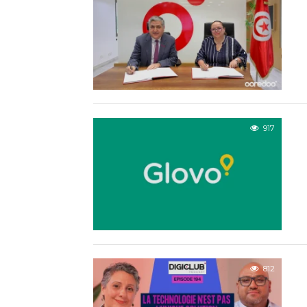
917
812