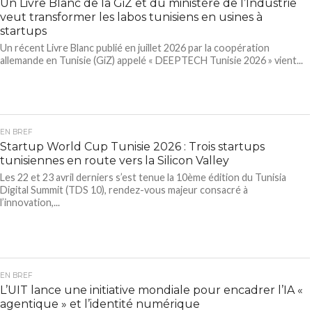
Un Livre Blanc de la GiZ et du ministère de l’Industrie
veut transformer les labos tunisiens en usines à
startups
Un récent Livre Blanc publié en juillet 2026 par la coopération
allemande en Tunisie (GiZ) appelé « DEEPTECH Tunisie 2026 » vient...
EN BREF
Startup World Cup Tunisie 2026 : Trois startups
tunisiennes en route vers la Silicon Valley
Les 22 et 23 avril derniers s’est tenue la 10ème édition du Tunisia
Digital Summit (TDS 10), rendez-vous majeur consacré à
l’innovation,...
EN BREF
L’UIT lance une initiative mondiale pour encadrer l’IA «
agentique » et l’identité numérique