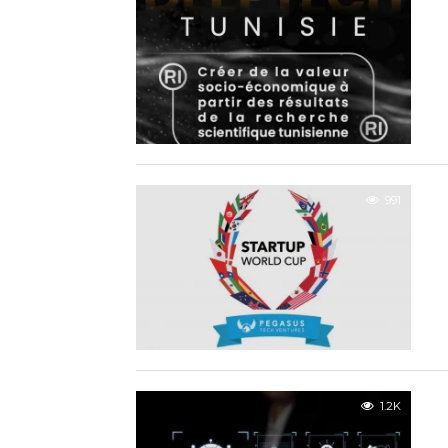
991
1.2K