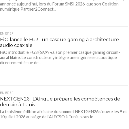
annoncé aujourd’hui, lors du Forum SMSI 2026, que son Coalition
numérique Partner2Connect...
EN BREF
FiiO lance le FG3 : un casque gaming à architecture
audio coaxiale
FiiO introduit le FG3 (69,99 €), son premier casque gaming circum-
aural filaire. Le constructeur y intègre une ingénierie acoustique
directement issue de...
EN BREF
NEXTGEN26 : L’Afrique prépare les compétences de
demain à Tunis
La troisième édition africaine du sommet NEXTGEN26 s’ouvre les 9 et
10 juillet 2026 au siège de l’ALECSO à Tunis, sous le...