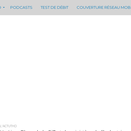
D
PODCASTS
TEST DE DÉBIT
COUVERTURE RÉSEAU MOB
L'ACTUTHD