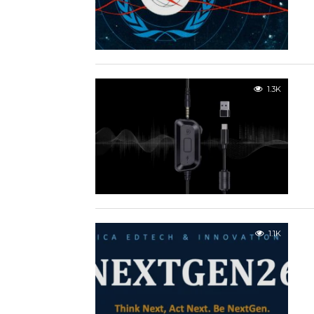
1.3K
1.1K