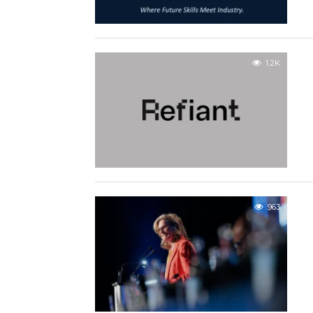
1.2K
963