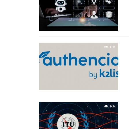
1.5K
1.6K