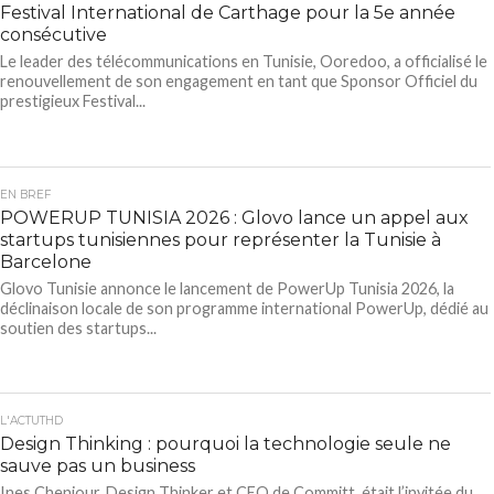
Festival International de Carthage pour la 5e année
consécutive
Le leader des télécommunications en Tunisie, Ooredoo, a officialisé le
renouvellement de son engagement en tant que Sponsor Officiel du
prestigieux Festival...
EN BREF
POWERUP TUNISIA 2026 : Glovo lance un appel aux
startups tunisiennes pour représenter la Tunisie à
Barcelone
Glovo Tunisie annonce le lancement de PowerUp Tunisia 2026, la
déclinaison locale de son programme international PowerUp, dédié au
soutien des startups...
L'ACTUTHD
Design Thinking : pourquoi la technologie seule ne
sauve pas un business
Ines Cheniour, Design Thinker et CEO de Committ, était l’invitée du