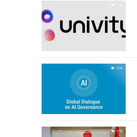
1.0K
1.0K
709