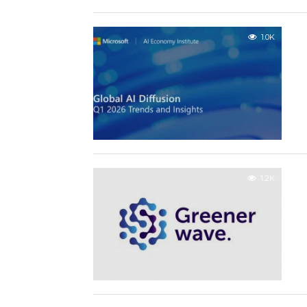
1.0K
1.2K