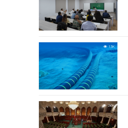
1.3K
2.0K