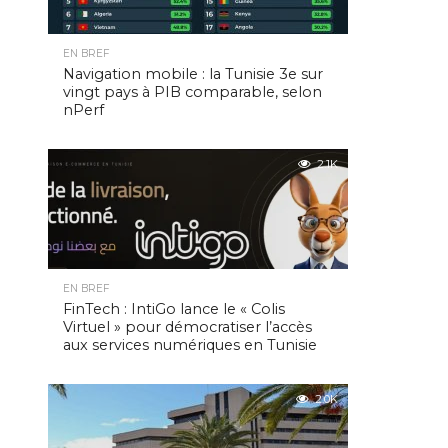
EN BREF
Navigation mobile : la Tunisie 3e sur
vingt pays à PIB comparable, selon
nPerf
2.1K
EN BREF
FinTech : IntiGo lance le « Colis
Virtuel » pour démocratiser l’accès
aux services numériques en Tunisie
2.0K