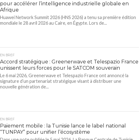
pour accélérer l’intelligence industrielle globale en
Afrique
Huawei Network Summit 2026 (HNS 2026) a tenu sa première édition
mondiale le 28 avril 2026 au Caire, en Égypte. Lors de...
EN BREF
Accord stratégique : Greenerwave et Telespazio France
unissent leurs forces pour le SATCOM souverain
Le 6 mai 2026, Greenerwave et Telespazio France ont annoncé la
signature d’un partenariat stratégique visant à distribuer une
nouvelle génération de...
EN BREF
Paiement mobile : la Tunisie lance le label national
“TUNPAY” pour unifier l’écosystème
Dans une note publiée le 5 mai 2026, La Banque Centrale de Tunisie