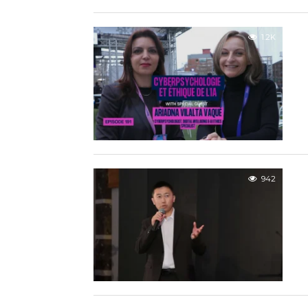
1.2K
942