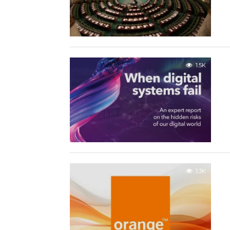
1.5K
1.3K