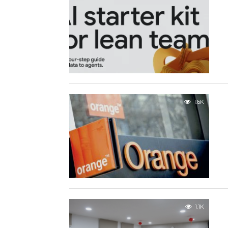
1.6K
1.1K