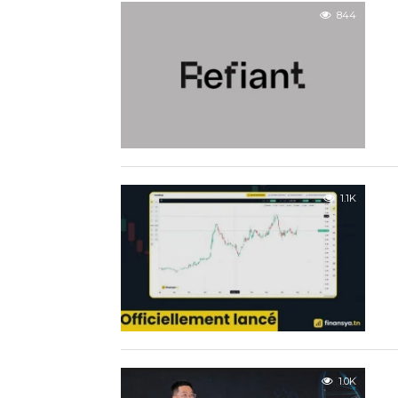
844
1.1K
1.0K