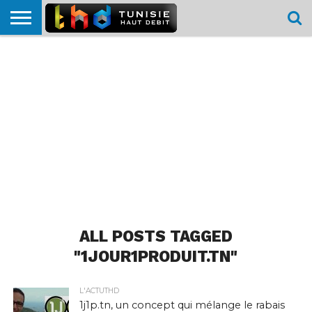
HOME
L’ACTUTHD
EN
PODCASTS
TEST
COMPARATIF
CARTE DE
CONTACT
BREF
DÉBIT
DÉBIT
COUVERTURE
MOBILE
MOBILE
ALL POSTS TAGGED
"1JOUR1PRODUIT.TN"
L'ACTUTHD
1j1p.tn, un concept qui mélange le rabais