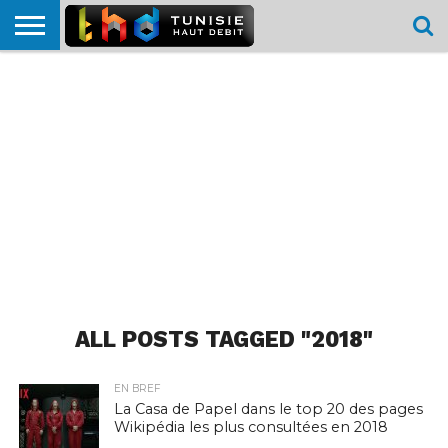
HOME
L’ACTUTHD
EN
PODCASTS
TEST
COMPARATIF
CARTE DE
CONTACT
BREF
DÉBIT
DÉBIT
COUVERTURE
MOBILE
MOBILE
ALL POSTS TAGGED "2018"
EN BREF
La Casa de Papel dans le top 20 des pages
Wikipédia les plus consultées en 2018