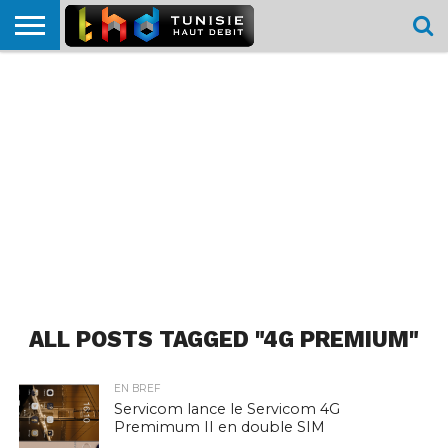
HOME
L’ACTUTHD
EN
PODCASTS
TEST
COMPARATIF
CARTE DE
CONTACT
BREF
DÉBIT
DÉBIT
COUVERTURE
MOBILE
MOBILE
ALL POSTS TAGGED "4G PREMIUM"
EN BREF
Servicom lance le Servicom 4G
Premimum II en double SIM