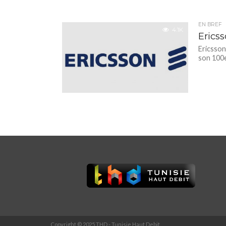
EN BREF
4.1K
Erics
Ericsson
son 100e
Copyright © 2025 THD - Tunisie Haut Debit.