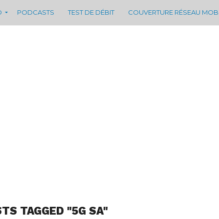
D
PODCASTS
TEST DE DÉBIT
COUVERTURE RÉSEAU MOB
STS TAGGED "5G SA"