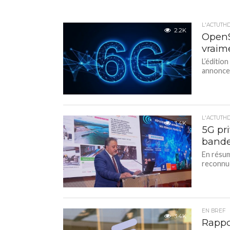
L'ACTUTH
2.2K
OpenSi
vraime
L’éditio
annonce 
L'ACTUTH
3.4K
5G pri
bande
En résum
reconnue
EN BREF
3.4K
Rappor