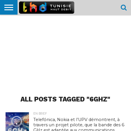
HOME
L’ACTUTHD
EN
PODCASTS
TEST
COMPARATIF
CARTE DE
CONTACT
BREF
DÉBIT
DÉBIT
COUVERTURE
MOBILE
MOBILE
ALL POSTS TAGGED "6GHZ"
EN BREF
Telefónica, Nokia et l’UPV démontrent, à
travers un projet pilote, que la bande des 6
GHz est adaptée aux communications