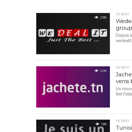
EN BREF
2.8K
Wedea
groupé
Depuis l
wedealit.
EN BREF
2.0K
Jache
verra 
Un nouvea
fixé l'ob
EN BREF
1.8K
Tunisi