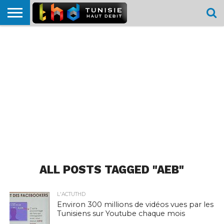
HOME
L’ACTUTHD
EN
PODCASTS
TEST
COMPARATIF
CARTE DE
CONTACT
BREF
DÉBIT
DÉBIT
COUVERTURE
MOBILE
MOBILE
ALL POSTS TAGGED "AEB"
L'ACTUTHD
Environ 300 millions de vidéos vues par les
Tunisiens sur Youtube chaque mois