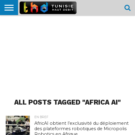
HOME
L’ACTUTHD
EN
PODCASTS
TEST
COMPARATIF
CARTE DE
CONTACT
BREF
DÉBIT
DÉBIT
COUVERTURE
MOBILE
MOBILE
ALL POSTS TAGGED "AFRICA AI"
EN BREF
AfricAI obtient l’exclusivité du déploiement
des plateformes robotiques de Micropolis
Robotics en Afrique