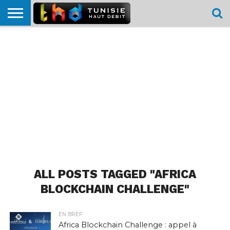
HOME
L’ACTUTHD
EN
PODCASTS
TEST
COMPARATIF
CARTE DE
CONTACT
BREF
DÉBIT
DÉBIT
COUVERTURE
MOBILE
MOBILE
ALL POSTS TAGGED "AFRICA
BLOCKCHAIN CHALLENGE"
EN BREF
Africa Blockchain Challenge : appel à