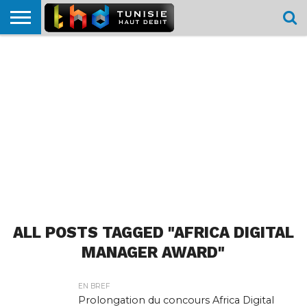
HOME
L’ACTUTHD
EN
PODCASTS
TEST
COMPARATIF
CARTE DE
CONTACT
BREF
DÉBIT
DÉBIT
COUVERTURE
MOBILE
MOBILE
ALL POSTS TAGGED "AFRICA DIGITAL
MANAGER AWARD"
EN BREF
Prolongation du concours Africa Digital