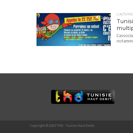
L'ACTUTH
2.3K
Tunis
multi
L'associ
notammen
Copyright © 2025 THD - Tunisie Haut Debit.