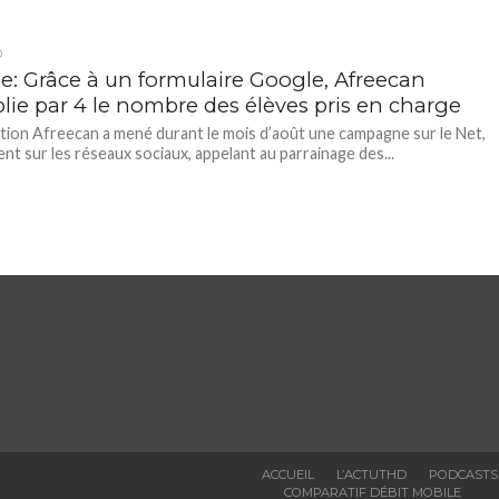
D
ie: Grâce à un formulaire Google, Afreecan
plie par 4 le nombre des élèves pris en charge
ation Afreecan a mené durant le mois d’août une campagne sur le Net,
t sur les réseaux sociaux, appelant au parrainage des...
ACCUEIL
L’ACTUTHD
PODCASTS
COMPARATIF DÉBIT MOBILE