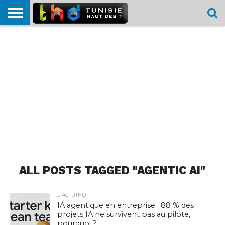
HOME
L’ACTUTHD
EN
PODCASTS
TEST
COMPARATIF
CARTE DE
CONTACT
BREF
DÉBIT
DÉBIT
COUVERTURE
MOBILE
MOBILE
ALL POSTS TAGGED "AGENTIC AI"
L'ACTUTHD
IA agentique en entreprise : 88 % des
projets IA ne survivent pas au pilote,
pourquoi ?