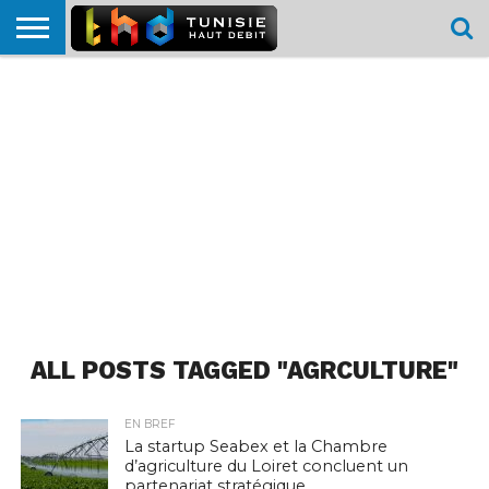
HOME
L’ACTUTHD
EN
PODCASTS
TEST
COMPARATIF
CARTE DE
CONTACT
BREF
DÉBIT
DÉBIT
COUVERTURE
MOBILE
MOBILE
ALL POSTS TAGGED "AGRCULTURE"
EN BREF
La startup Seabex et la Chambre
d’agriculture du Loiret concluent un
partenariat stratégique