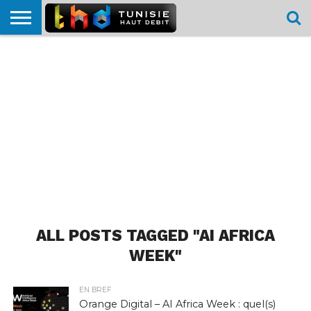
HOME
L’ACTUTHD
EN
PODCASTS
TEST
COMPARATIF
CARTE DE
CONTACT
BREF
DÉBIT
DÉBIT
COUVERTURE
MOBILE
MOBILE
ALL POSTS TAGGED "AI AFRICA
WEEK"
EN BREF
Orange Digital – AI Africa Week : quel(s)