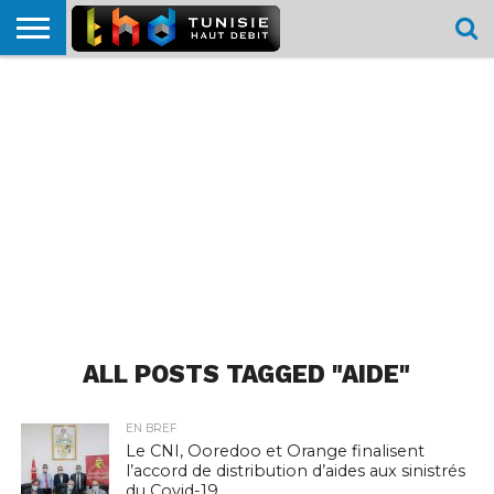
HOME
L’ACTUTHD
EN
PODCASTS
TEST
COMPARATIF
CARTE DE
CONTACT
BREF
DÉBIT
DÉBIT
COUVERTURE
MOBILE
MOBILE
ALL POSTS TAGGED "AIDE"
EN BREF
Le CNI, Ooredoo et Orange finalisent
l’accord de distribution d’aides aux sinistrés
du Covid-19