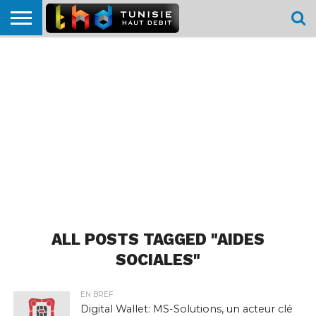
HOME
L’ACTUTHD
EN
PODCASTS
TEST
COMPARATIF
CARTE DE
CONTACT
BREF
DÉBIT
DÉBIT
COUVERTURE
MOBILE
MOBILE
ALL POSTS TAGGED "AIDES
SOCIALES"
EN BREF
Digital Wallet: MS-Solutions, un acteur clé