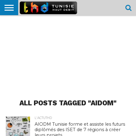
HOME
L’ACTUTHD
EN
PODCASTS
TEST
COMPARATIF
CARTE DE
CONTACT
BREF
DÉBIT
DÉBIT
COUVERTURE
MOBILE
MOBILE
ALL POSTS TAGGED "AIDOM"
L'ACTUTHD
AIODM Tunisie forme et assiste les futurs
diplômés des ISET de 7 régions à créer
leurs projets