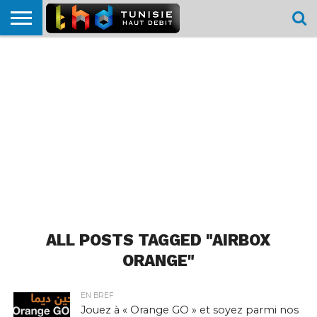
HOME
L’ACTUTHD
EN
PODCASTS
TEST
COMPARATIF
CARTE DE
CONTACT
BREF
DÉBIT
DÉBIT
COUVERTURE
MOBILE
MOBILE
ALL POSTS TAGGED "AIRBOX
ORANGE"
EN BREF
Jouez à « Orange GO » et soyez parmi nos