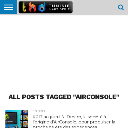
HOME
L’ACTUTHD
EN
PODCASTS
TEST
COMPARATIF
CARTE DE
CONTACT
BREF
DÉBIT
DÉBIT
COUVERTURE
MOBILE
MOBILE
ALL POSTS TAGGED "AIRCONSOLE"
EN BREF
KPIT acquiert N-Dream, la société à
l’origine d’AirConsole, pour propulser la
prochaine ère des expériences