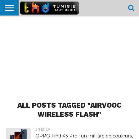
HOME
L’ACTUTHD
EN
PODCASTS
TEST
COMPARATIF
CARTE DE
CONTACT
BREF
DÉBIT
DÉBIT
COUVERTURE
MOBILE
MOBILE
ALL POSTS TAGGED "AIRVOOC
WIRELESS FLASH"
EN BREF
OPPO Find X3 Pro : un milliard de couleurs,