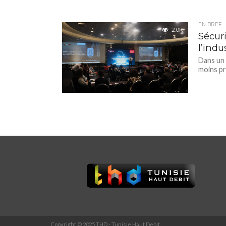
EN BREF
2.0K
Sécuri
l’indu
Dans un 
moins pré
Copyright © 2025 THD - Tunisie Haut Debit.