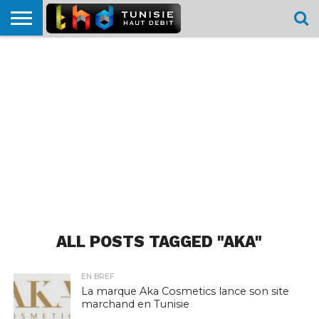
HOME
L’ACTUTHD
EN
PODCASTS
TEST
COMPARATIF
CARTE DE
CONTACT
BREF
DÉBIT
DÉBIT
COUVERTURE
MOBILE
MOBILE
ALL POSTS TAGGED "AKA"
EN BREF
La marque Aka Cosmetics lance son site
marchand en Tunisie