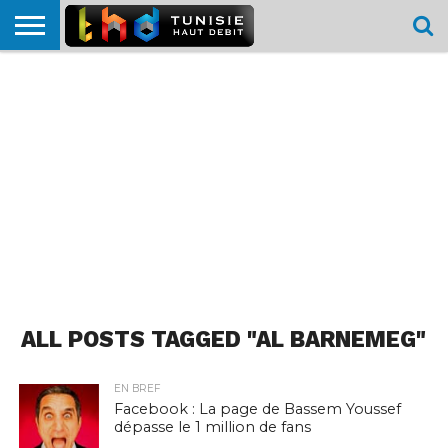
HOME
L’ACTUTHD
EN
PODCASTS
TEST
COMPARATIF
CARTE DE
CONTACT
BREF
DÉBIT
DÉBIT
COUVERTURE
MOBILE
MOBILE
ALL POSTS TAGGED "AL BARNEMEG"
EN BREF
Facebook : La page de Bassem Youssef
dépasse le 1 million de fans