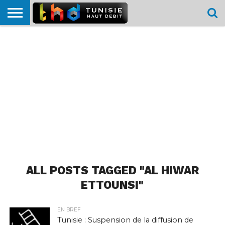
HOME
L’ACTUTHD
EN
PODCASTS
TEST
COMPARATIF
CARTE DE
CONTACT
BREF
DÉBIT
DÉBIT
COUVERTURE
MOBILE
MOBILE
ALL POSTS TAGGED "AL HIWAR
ETTOUNSI"
EN BREF
Tunisie : Suspension de la diffusion de