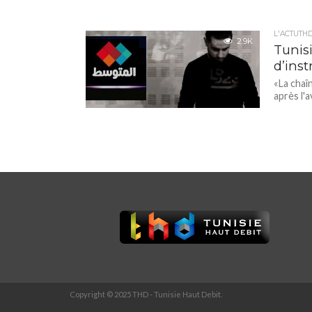
L'ACTUTH
2.9K
Tunis
d’ins
«La chaî
après l'
Copyright © 2025 THD - Tunisie Haut Debit.