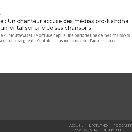
D
ie : Un chanteur accuse des médias pro-Nahdha
trumentaliser une de ses chansons
ne Al Moutawaset Tv diffuse depuis une période une de mes chansons
avoir téléchargée de Youtube, sans me demander l'autorisation....
ACCUEIL
L’ACTUTHD
PODCASTS
COMPARATIF DÉBIT MOBILE