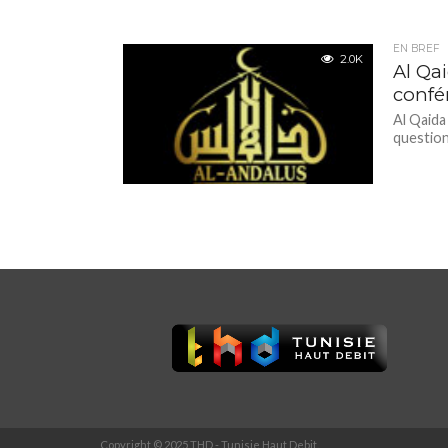
EN BREF
2.0K
Al Qa
confér
Al Qaida
question
Copyright © 2025 THD - Tunisie Haut Debit.