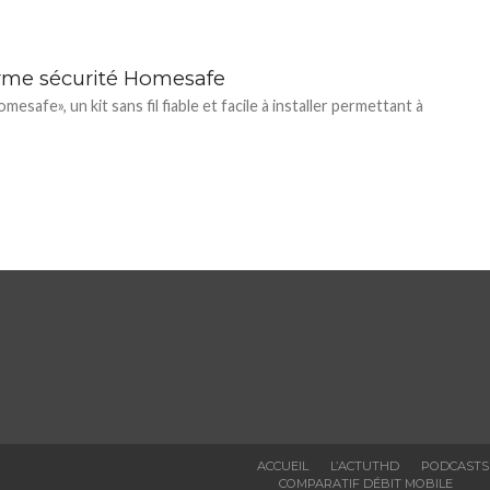
arme sécurité Homesafe
esafe», un kit sans fil fiable et facile à installer permettant à
ACCUEIL
L’ACTUTHD
PODCASTS
COMPARATIF DÉBIT MOBILE